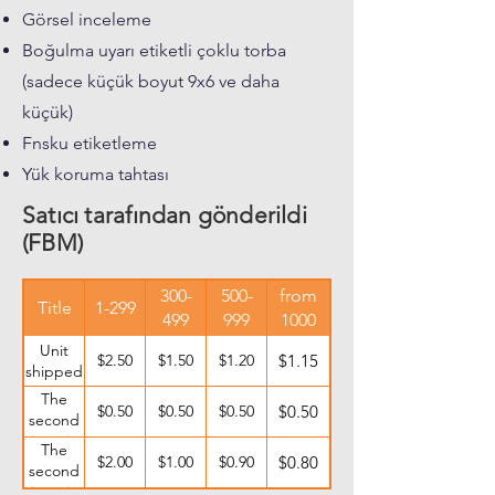
Görsel inceleme
Boğulma uyarı etiketli çoklu torba
(sadece küçük boyut 9x6 ve daha
küçük)
Fnsku etiketleme
Yük koruma tahtası
Satıcı tarafından gönderildi
(FBM)
300-
500-
from
Title
1-299
499
999
1000
Unit
$2.50
$1.50
$1.20
$1.15
shipped
The
$0.50
$0.50
$0.50
$0.50
second
item in
The
the
$2.00
$1.00
$0.90
$0.80
second
same
item in