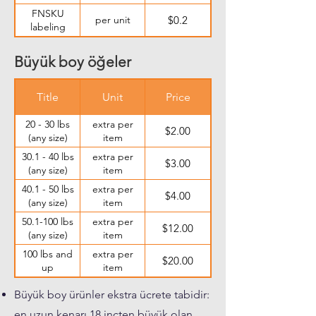
FNSKU
per unit
$0.2
labeling
Büyük boy öğeler
Title
Unit
Price
20 - 30 lbs
extra per
$2.00
(any size)
item
30.1 - 40 lbs
extra per
$3.00
(any size)
item
40.1 - 50 lbs
extra per
$4.00
(any size)
item
50.1-100 lbs
extra per
$12.00
(any size)
item
100 lbs and
extra per
$20.00
up
item
Büyük boy ürünler ekstra ücrete tabidir:
en uzun kenarı 18 inçten büyük olan