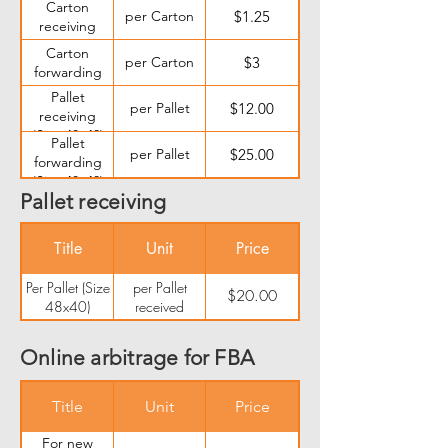
Carton
per Carton
$1.25
receiving
Carton
per Carton
$3
forwarding
Pallet
per Pallet
$12.00
receiving
(Size 48x40)
Pallet
per Pallet
$25.00
forwarding
(Size 48x40)
Pallet receiving
Title
Unit
Price
Per Pallet (Size
per Pallet
$20.00
48x40)
received
Online arbitrage for FBA
Title
Unit
Price
For new