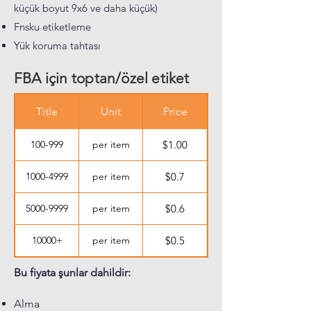
küçük boyut 9x6 ve daha küçük)
Fnsku etiketleme
Yük koruma tahtası
FBA için toptan/özel etiket
Title
Unit
Price
100-999
per item
$1.00
1000-4999
per item
$0.7
5000-9999
per item
$0.6
10000+
per item
$0.5
Bu fiyata şunlar dahildir:
Alma