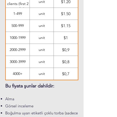
unit
$1.20
clients (first 2
months)
1-499
unit
$1.50
500-999
unit
$1.15
1000-1999
unit
$1
2000-2999
unit
$0,9
3000-3999
unit
$0,8
4000+
unit
$0,7
Bu fiyata şunlar dahildir:
Alma
Görsel inceleme
Boğulma uyarı etiketli çoklu torba (sadece