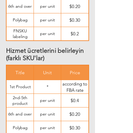
6th and over
per unit
$0.20
Polybag
per unit
$0.30
FNSKU
per unit
$0.2
labeling
Hizmet ücretlerini belirleyin
(farklı SKU'lar)
Title
Unit
Price
according to
1st Product
*
FBA rate
2nd-5th
per unit
$0.4
product
6th and over
per unit
$0.20
Polybag
per unit
$0.30