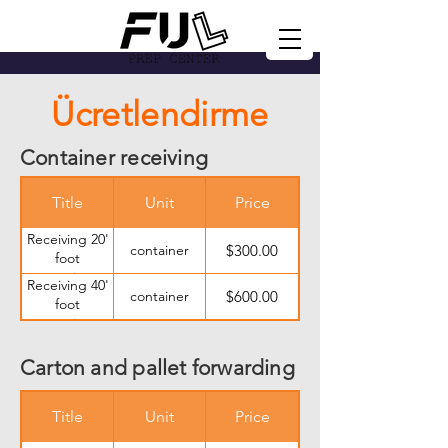
Ücretlendirme
Container receiving
Title
Unit
Price
Receiving 20'
container
$300.00
foot
container
Receiving 40'
container
$600.00
foot
container
Carton and pallet forwarding
Title
Unit
Price