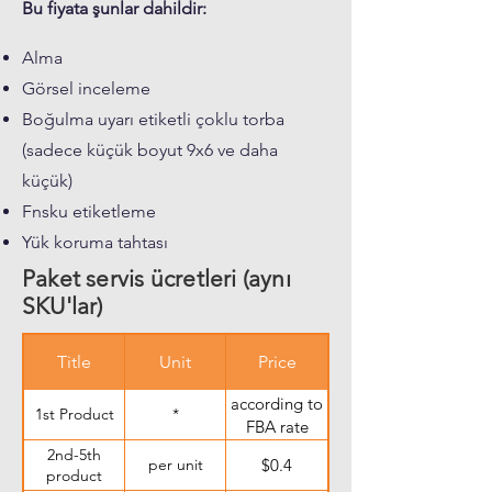
Bu fiyata şunlar dahildir:
order
the
with
same
the
Alma
order
same
has a
Görsel inceleme
SKU
different
Boğulma uyarı etiketli çoklu torba
SKU
(sadece küçük boyut 9x6 ve daha
küçük)
Fnsku etiketleme
Yük koruma tahtası
Paket servis ücretleri (aynı
SKU'lar)
Title
Unit
Price
according to
1st Product
*
FBA rate
2nd-5th
per unit
$0.4
product